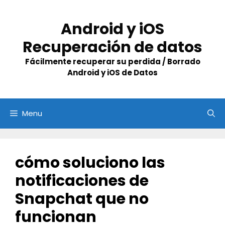
Skip
to
Android y iOS
content
Recuperación de datos
Fácilmente recuperar su perdida / Borrado
Android y iOS de Datos
Menu
cómo soluciono las
notificaciones de
Snapchat que no
funcionan