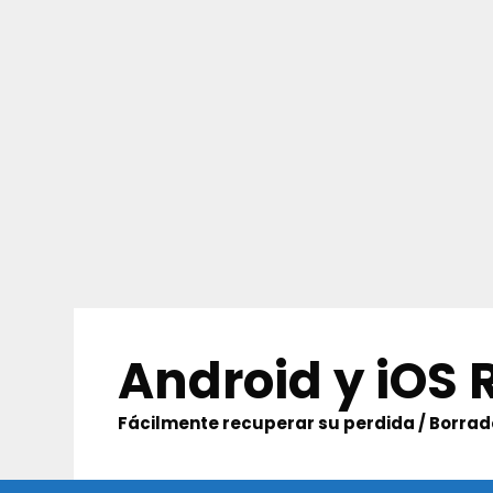
Skip
to
Android y iOS
content
Fácilmente recuperar su perdida / Borrado