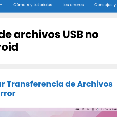
Cómo A y tutoriales
Los errores
Consejos y
 de archivos USB no
roid
r Transferencia de Archivos
rror