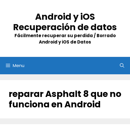
Skip
to
Android y iOS
content
Recuperación de datos
Fácilmente recuperar su perdida / Borrado
Android y iOS de Datos
Menu
reparar Asphalt 8 que no
funciona en Android