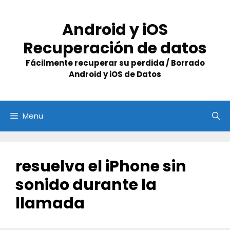
Skip
to
Android y iOS
content
Recuperación de datos
Fácilmente recuperar su perdida / Borrado
Android y iOS de Datos
Menu
resuelva el iPhone sin
sonido durante la
llamada