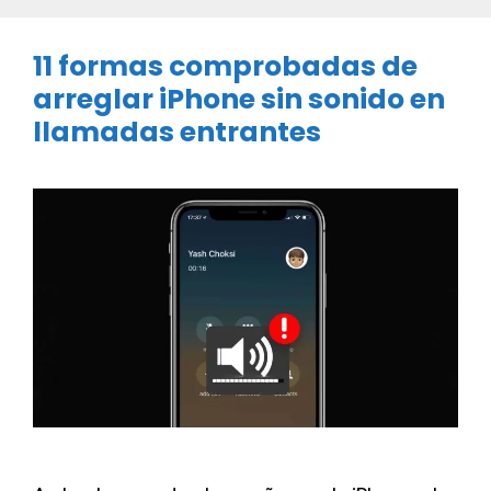
11 formas comprobadas de
arreglar iPhone sin sonido en
llamadas entrantes