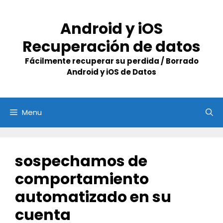
Skip
to
Android y iOS
content
Recuperación de datos
Fácilmente recuperar su perdida / Borrado
Android y iOS de Datos
Menu
sospechamos de
comportamiento
automatizado en su
cuenta