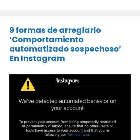
9 formas de arreglarlo
‘Comportamiento
automatizado sospechoso’
En Instagram