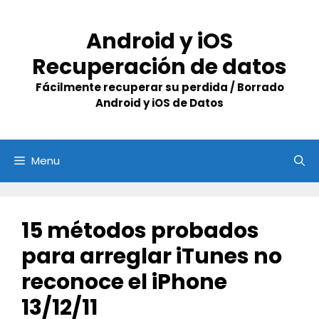
Skip
to
Android y iOS
content
Recuperación de datos
Fácilmente recuperar su perdida / Borrado
Android y iOS de Datos
Menu
15 métodos probados
para arreglar iTunes no
reconoce el iPhone
13/12/11