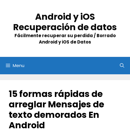
Skip
to
Android y iOS
content
Recuperación de datos
Fácilmente recuperar su perdida / Borrado
Android y iOS de Datos
Menu
15 formas rápidas de
arreglar Mensajes de
texto demorados En
Android