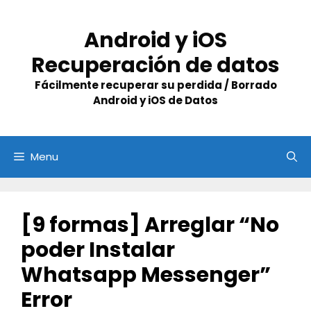
Skip
to
Android y iOS
content
Recuperación de datos
Fácilmente recuperar su perdida / Borrado
Android y iOS de Datos
Menu
[9 formas] Arreglar “No
poder Instalar
Whatsapp Messenger”
Error