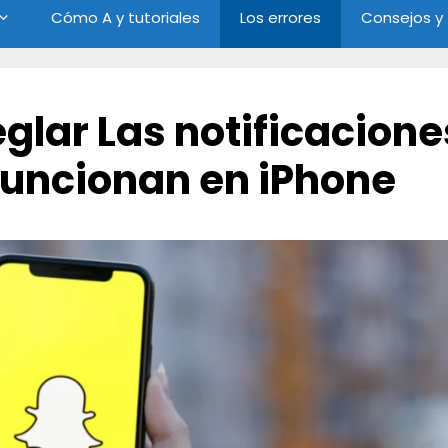
Cómo A y tutoriales
Los errores
Consejos y
eglar Las notificacione
funcionan en iPhone