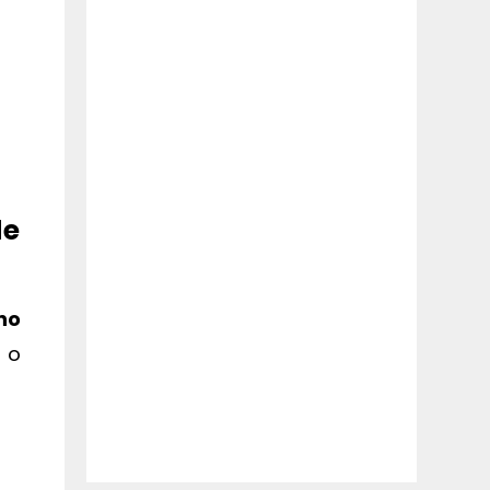
de
no
n o