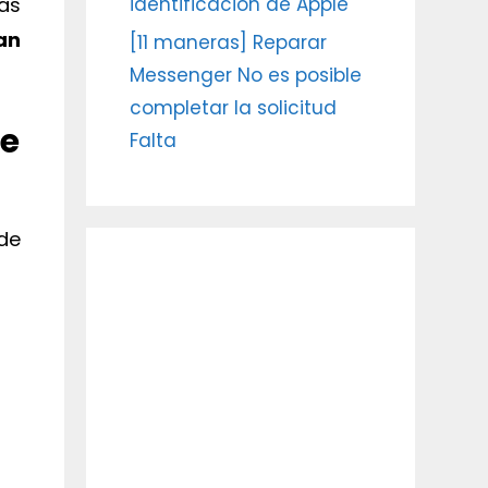
nas
identificación de Apple
an
[11 maneras] Reparar
Messenger No es posible
completar la solicitud
ue
Falta
de