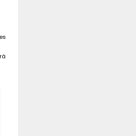
es
rá