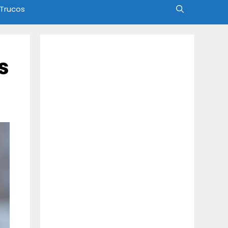
 Trucos
s