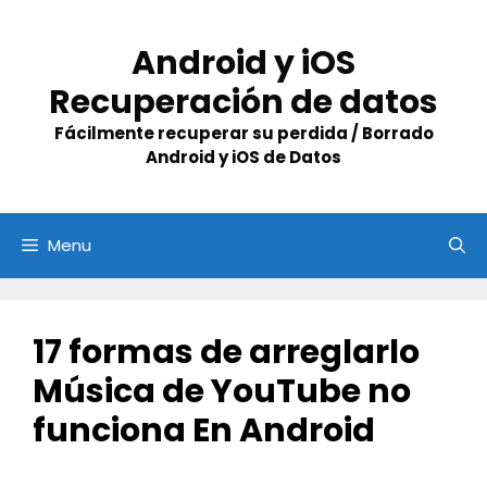
Skip
to
Android y iOS
content
Recuperación de datos
Fácilmente recuperar su perdida / Borrado
Android y iOS de Datos
Menu
17 formas de arreglarlo
Música de YouTube no
funciona En Android