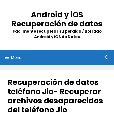
Skip
to
Android y iOS
content
Recuperación de datos
Fácilmente recuperar su perdida / Borrado
Android y iOS de Datos
Menu
Recuperación de datos
teléfono Jio- Recuperar
archivos desaparecidos
del teléfono Jio