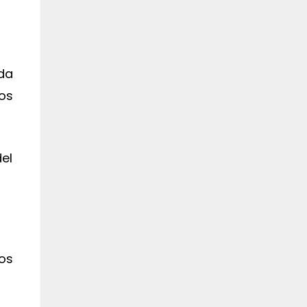
da
os
el
os