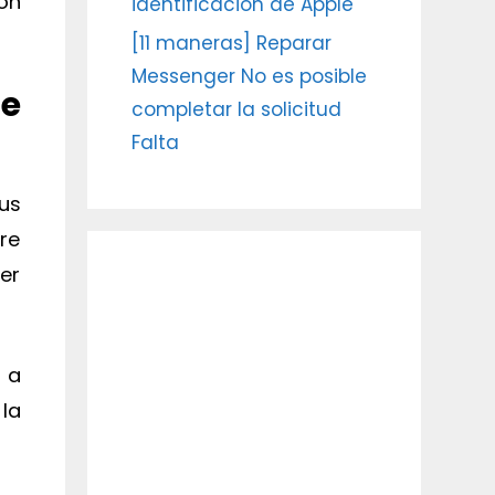
on
identificación de Apple
[11 maneras] Reparar
Messenger No es posible
de
completar la solicitud
Falta
us
re
er
 a
la