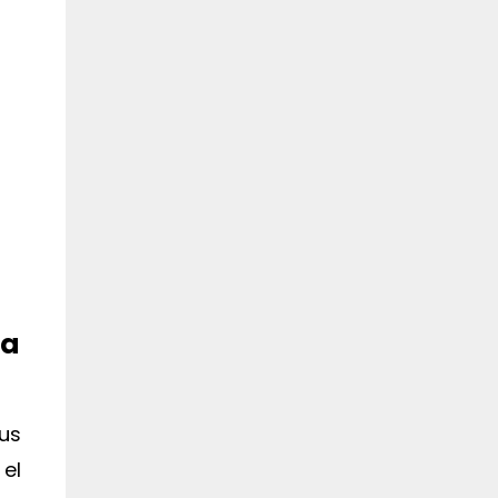
ia
us
 el