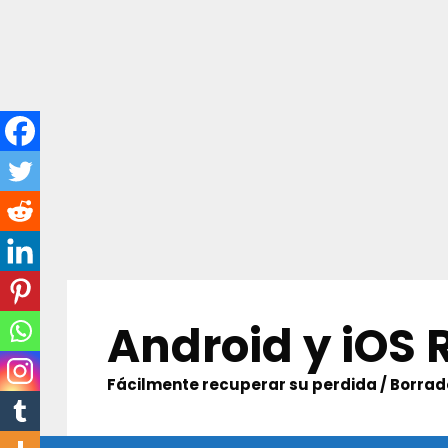
Skip
to
Android y iOS
content
Fácilmente recuperar su perdida / Borrado