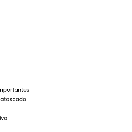
importantes
e atascado
ivo.