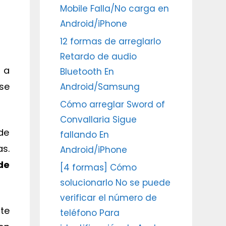
Mobile Falla/No carga en
Android/iPhone
12 formas de arreglarlo
Retardo de audio
T
a
Bluetooth En
se
Android/Samsung
Cómo arreglar Sword of
Convallaria Sigue
de
fallando En
s.
Android/iPhone
de
[4 formas] Cómo
solucionarlo No se puede
verificar el número de
ste
teléfono Para