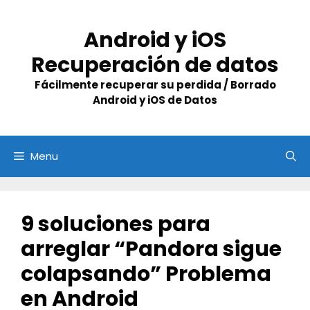
Skip
to
Android y iOS
content
Recuperación de datos
Fácilmente recuperar su perdida / Borrado
Android y iOS de Datos
Menu
9 soluciones para
arreglar “Pandora sigue
colapsando” Problema
en Android