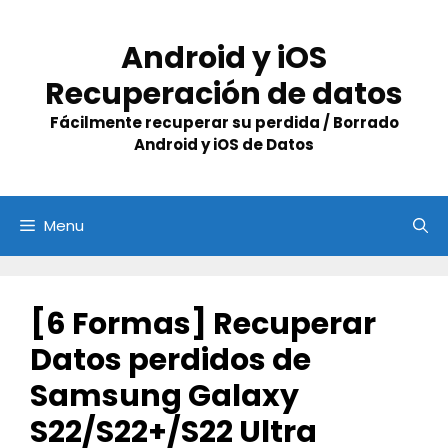
Skip
to
Android y iOS
content
Recuperación de datos
Fácilmente recuperar su perdida / Borrado
Android y iOS de Datos
Menu
[6 Formas] Recuperar
Datos perdidos de
Samsung Galaxy
S22/S22+/S22 Ultra