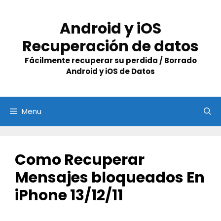
Skip
to
Android y iOS
content
Recuperación de datos
Fácilmente recuperar su perdida / Borrado
Android y iOS de Datos
Menu
Como Recuperar
Mensajes bloqueados En
iPhone 13/12/11