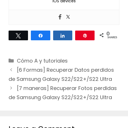
iOS devices
0
Tweet
Share
Share
Pin
SHARES
Categories
Cómo A y tutoriales
Post
[6 Formas] Recuperar Datos perdidos
navigation
de Samsung Galaxy S22/S22+/S22 Ultra
[7 maneras] Recuperar Fotos perdidas
de Samsung Galaxy S22/S22+/S22 Ultra